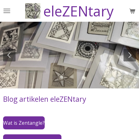
eleZENtary
Ga
direct
naar
de
hoofdinhoud
Blog artikelen eleZENtary
Wat is Zentangle?