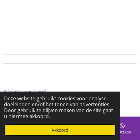
All rights reserved.
Deze website gebruikt cookies voor analyse-
© 2020 - 2026 eleZENtary
doeleinden en/of het tonen van advertenties.
Powered by
JouwWeb
Door gebruik te blijven maken van de site gaat
u hiermee akkoord.
Akkoord
E-mailadres
Telefoonnummer
Facebook
WhatsApp