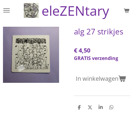
eleZENtary
Ga
direct
naar
de
alg 27 strikjes
hoofdinhoud
€ 4,50
GRATIS verzending
In winkelwagen
D
D
S
D
e
e
h
e
l
e
a
l
e
l
r
e
n
e
n